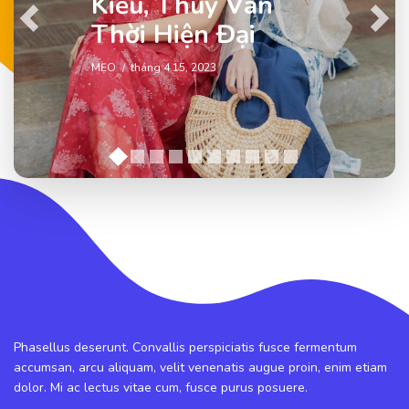
Kiều, Thúy Vân
Previous
Next
Thời Hiện Đại
MẸO
tháng 4 15, 2023
Phasellus deserunt. Convallis perspiciatis fusce fermentum
accumsan, arcu aliquam, velit venenatis augue proin, enim etiam
dolor. Mi ac lectus vitae cum, fusce purus posuere.