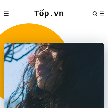
Tốp.vn
☰
☰