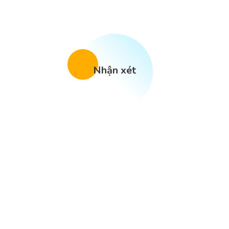
Nhận xét