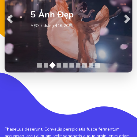
5 Ảnh Đẹp
Previous
Next
MẸO
tháng 4 16, 2024
Phasellus deserunt. Convallis perspiciatis fusce fermentum
accumsan, arcu aliquam, velit venenatis augue proin, enim etiam