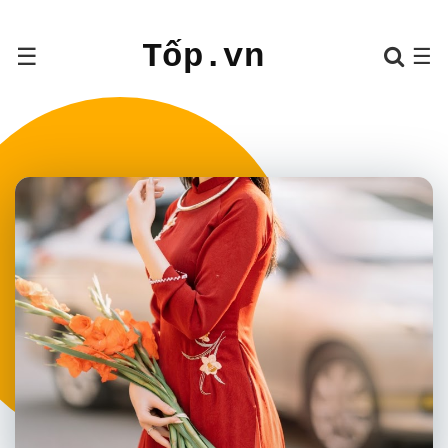
Tốp.vn
☰
☰