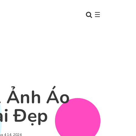
☰
 Ảnh Áo
i Đẹp
ng 4 14, 2024