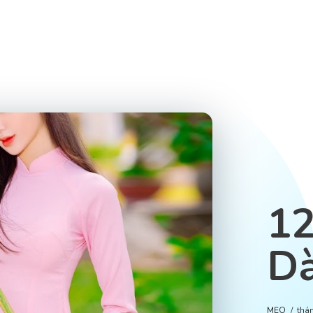
12
Dà
MẸO
thá