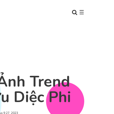
☰
Ảnh Trend
u Diệc Phi
ng 9 27, 2023