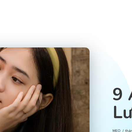
9 
Lư
MẸO
thá