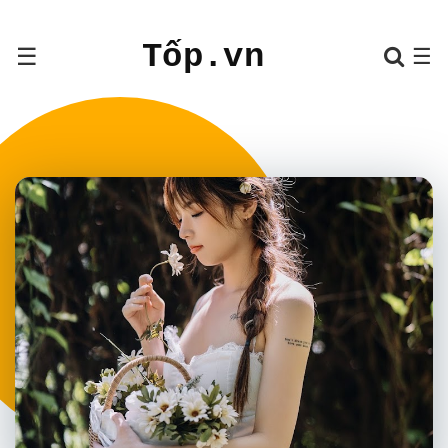
Tốp.vn
☰
☰