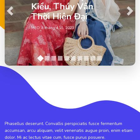
Kiều, Thúy Vân
Previous
Next
Thời Hiện Đại
MẸO
tháng 4 15, 2023
Phasellus deserunt. Convallis perspiciatis fusce fermentum
accumsan, arcu aliquam, velit venenatis augue proin, enim etiam
dolor. Mi ac lectus vitae cum, fusce purus posuere.