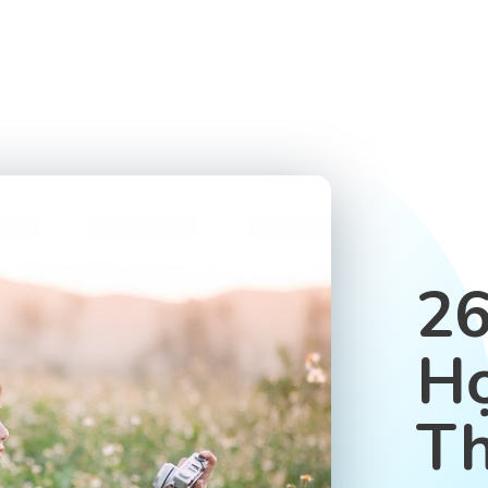
26
Họ
T