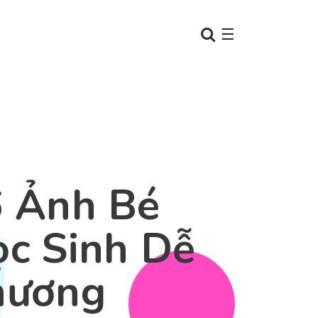
☰
 Ảnh Bé
c Sinh Dễ
hương