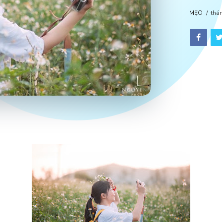
MẸO
thá