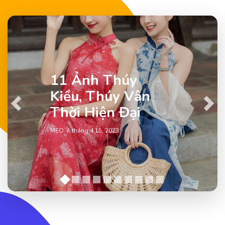
11 Ảnh Thúy
Kiều, Thúy Vân
Previous
Next
Thời Hiện Đại
MẸO
tháng 4 15, 2023