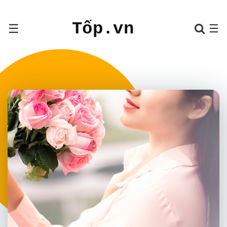
Tốp.vn
☰
☰