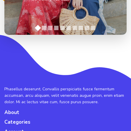
Phasellus deserunt. Convallis perspiciatis fusce fermentum
accumsan, arcu aliquam, velit venenatis augue proin, enim etiam
dolor. Mi ac lectus vitae cum, fusce purus posuere.
About
Categories