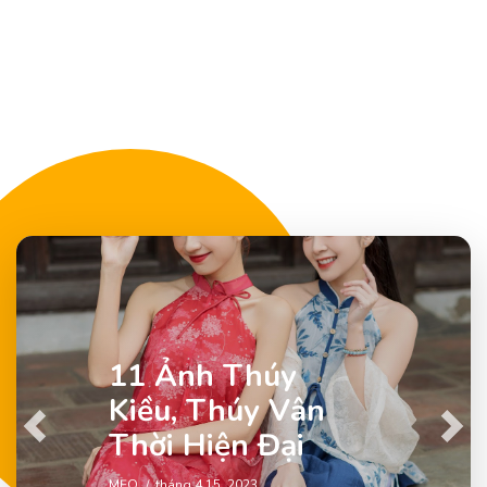
11 Ảnh Thúy
Kiều, Thúy Vân
Previous
Next
Thời Hiện Đại
MẸO
tháng 4 15, 2023