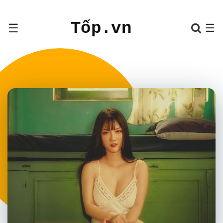
Tốp.vn
☰
☰