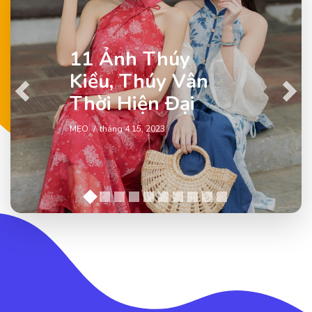
11 Ảnh Thúy
Kiều, Thúy Vân
Previous
Next
Thời Hiện Đại
MẸO
tháng 4 15, 2023