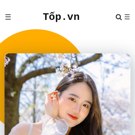
Tốp.vn
☰
☰