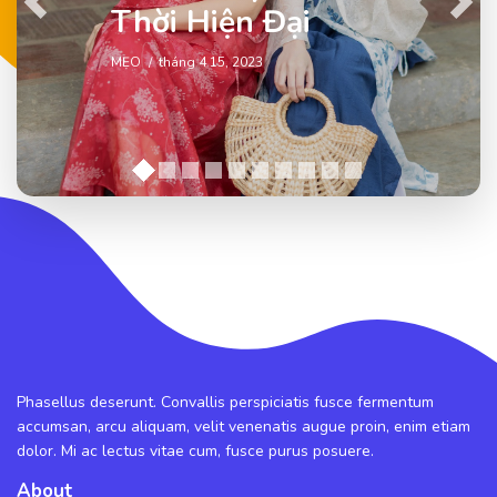
Previous
Next
Thời Hiện Đại
MẸO
tháng 4 15, 2023
Phasellus deserunt. Convallis perspiciatis fusce fermentum
accumsan, arcu aliquam, velit venenatis augue proin, enim etiam
dolor. Mi ac lectus vitae cum, fusce purus posuere.
About