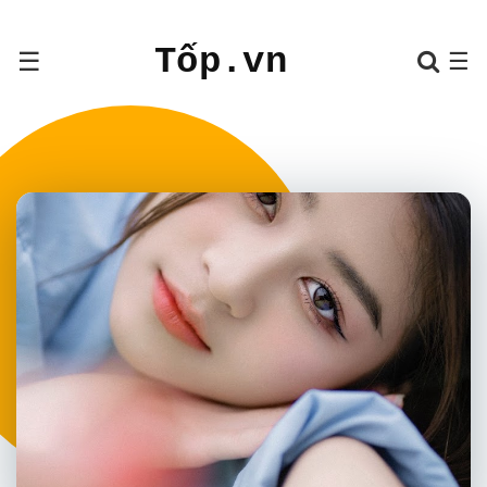
Tốp.vn
☰
☰