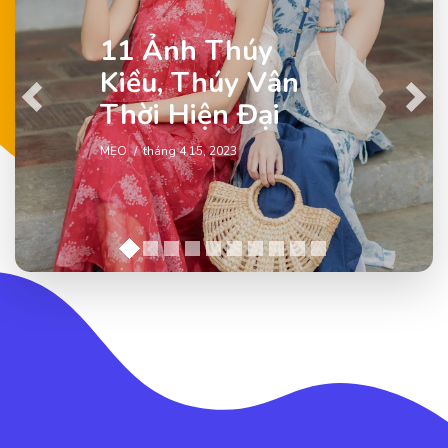
11 Ảnh Thúy
Kiều, Thúy Vân
Previous
Next
Thời Hiện Đại
MẸO
tháng 4 15, 2023