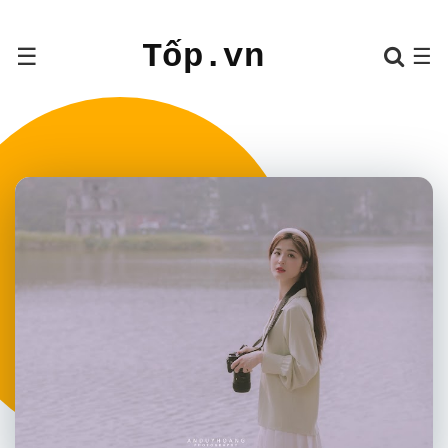
Tốp.vn
☰
☰