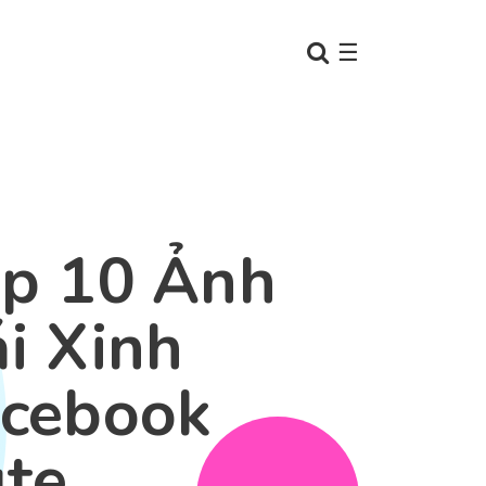
☰
p 10 Ảnh
i Xinh
cebook
te