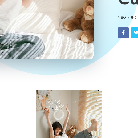
MẸO
thá