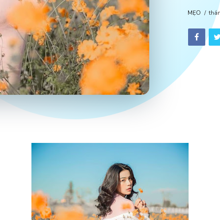
MẸO
thá