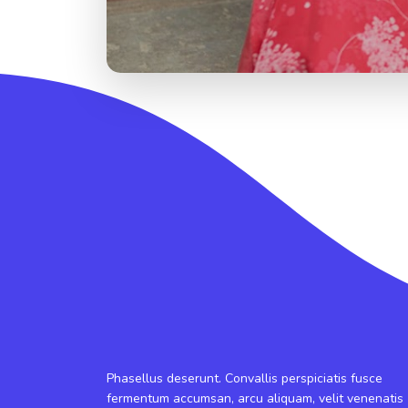
Phasellus deserunt. Convallis perspiciatis fusce
fermentum accumsan, arcu aliquam, velit venenatis