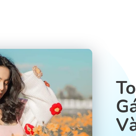
To
Gá
V