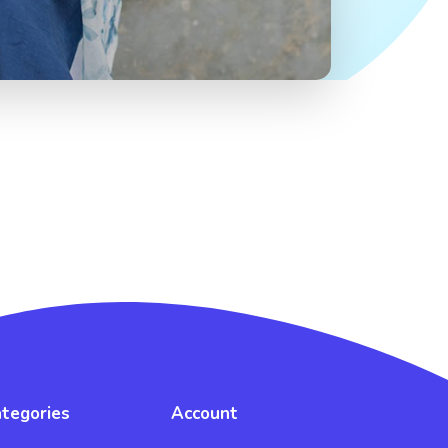
tegories
Account