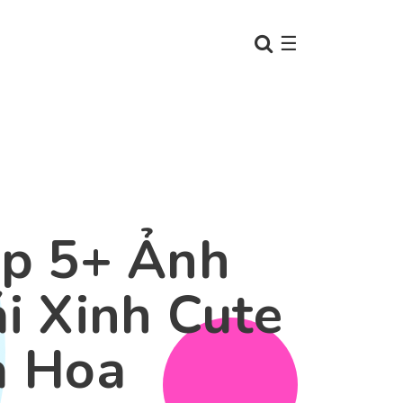
☰
p 5+ Ảnh
i Xinh Cute
à Hoa