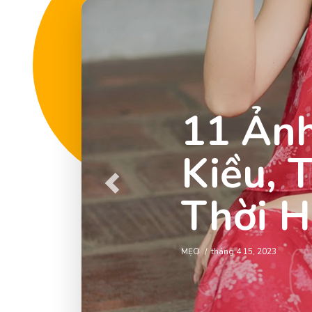
11 Ản
Kiều, 
Previous
Thời H
MẸO
tháng 4 15, 2023