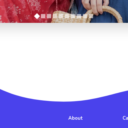
About
Ca