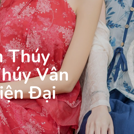
h Thúy
Thúy Vân
iện Đại