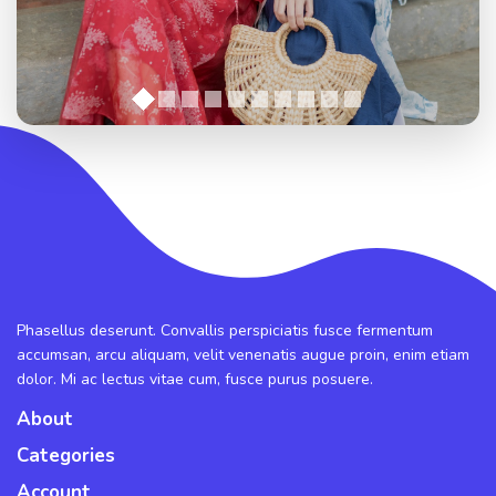
Phasellus deserunt. Convallis perspiciatis fusce fermentum
accumsan, arcu aliquam, velit venenatis augue proin, enim etiam
dolor. Mi ac lectus vitae cum, fusce purus posuere.
About
Categories
Account