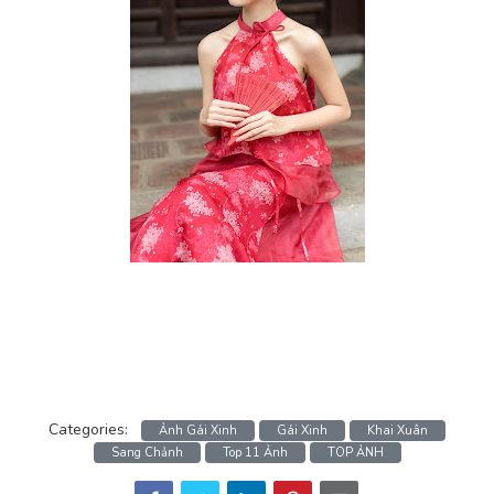
Categories:
Ảnh Gái Xinh
Gái Xinh
Khai Xuân
Sang Chảnh
Top 11 Ảnh
TOP ẢNH