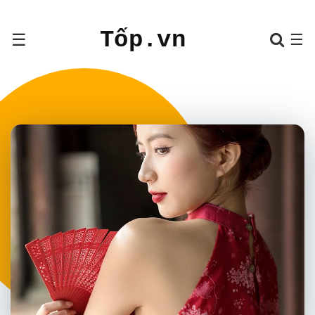
Tốp.vn
☰
☰