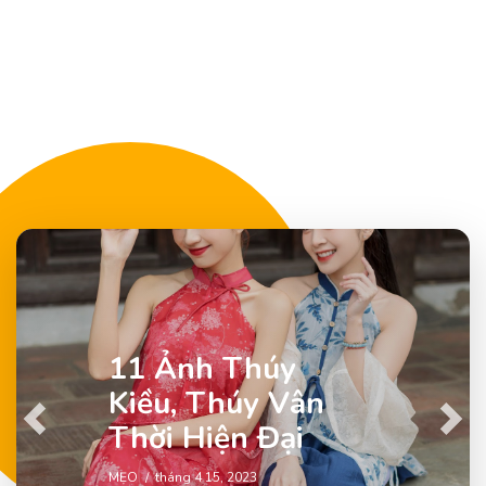
11 Ảnh Thúy
Kiều, Thúy Vân
Previous
Next
Thời Hiện Đại
MẸO
tháng 4 15, 2023